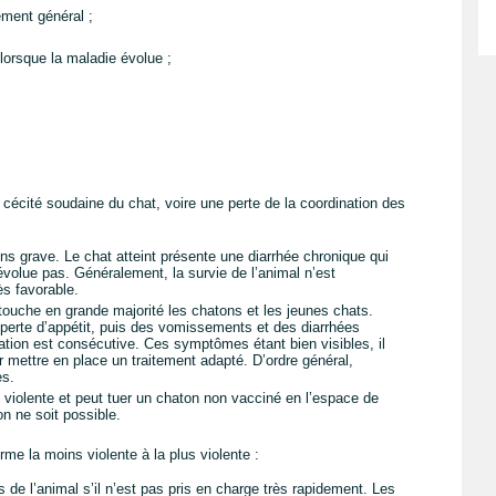
ement général ;
lorsque la maladie évolue ;
cécité soudaine du chat, voire une perte de la coordination des
ns grave. Le chat atteint présente une diarrhée chronique qui
’évolue pas. Généralement, la survie de l’animal n’est
ès favorable.
touche en grande majorité les chatons et les jeunes chats.
 perte d’appétit, puis des vomissements et des diarrhées
tion est consécutive. Ces symptômes étant bien visibles, il
ur mettre en place un traitement adapté. D’ordre général,
es.
s violente et peut tuer un chaton non vacciné en l’espace de
n ne soit possible.
rme la moins violente à la plus violente :
e l’animal s’il n’est pas pris en charge très rapidement. Les