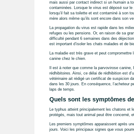
mais aussi par contact indirect si un humain a 
contaminées. Lorsque le virus est déposé sur le 
lorsqu’il fait sa toilette et est contaminé à son
mère alors même qu’ils sont encore dans son ve
La propagation du virus est rapide dans les mil
refuges ou les pensions. Or, en raison de sa gran
difficulté pendant 6 semaines dans des déjections
est important d’isoler les chats malades et de bi
La maladie est très grave et peut compromettre la
canine chez le chien.
Il est à noter que comme la parvovirose canine, l
rédhibitoires. Ainsi, ce délai de rédhibition est d
vétérinaire ait rédigé un certificat de suspicion da
dans les 30 jours. En conséquence, l’acheteur p
laps de temps.
Quels sont les symptômes de 
Le typhus atteint principalement les chatons et le
protégés, mais tout animal peut être concerné, e
Les premiers symptômes apparaissent après une c
jours. Voici les principaux signes que vous pourr