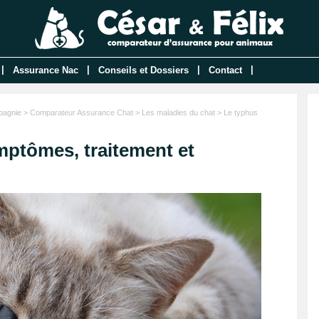
|
|
|
|
Assurance Nac
Conseils et Dossiers
Contact
pagnie
>
Comparateur Assurance Chat
>
Les maladies du chat
> Le typhus
mptômes, traitement et