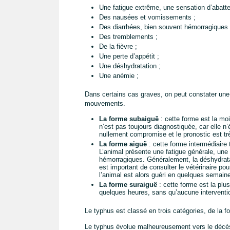
Une fatigue extrême, une sensation d’abatt
Des nausées et vomissements ;
Des diarrhées, bien souvent hémorragiques 
Des tremblements ;
De la fièvre ;
Une perte d’appétit ;
Une déshydratation ;
Une anémie ;
Dans certains cas graves, on peut constater une 
mouvements.
La forme subaiguë
: cette forme est la moi
n’est pas toujours diagnostiquée, car elle n
nullement compromise et le pronostic est tr
La forme aiguë
: cette forme intermédiaire 
L’animal présente une fatigue générale, une
hémorragiques. Généralement, la déshydrata
est important de consulter le vétérinaire po
l’animal est alors guéri en quelques semain
La forme suraiguë
: cette forme est la plu
quelques heures, sans qu’aucune interventio
Le typhus est classé en trois catégories, de la fo
Le typhus évolue malheureusement vers le décès d