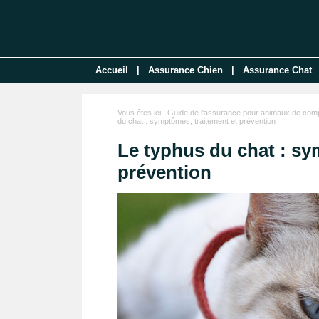
|
|
Accueil
Assurance Chien
Assurance Chat
Vous êtes ici :
Guide de l'assurance pour animaux de com
du chat : symptômes, traitement et prévention
Le typhus du chat : sy
prévention