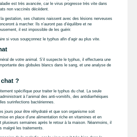
adie est très avancée, car le virus progresse très vite dans
ats non vaccinés décèdent.
nt la gestation, ses chatons naissent avec des lésions nerveuses
nceront à marcher. Ils n’auront pas d’équilibre et ne
usement, il est impossible de les guérir.
ire si vous soupçonnez le typhus afin d’agir au plus vite.
hat
éral de votre animal. S’il suspecte le typhus, il effectuera une
importante des globules blancs dans le sang, et une analyse de
 chat ?
itement spécifique pour traiter le typhus du chat. La seule
dministrant à l’animal des anti-vomitifs, des antidiarrhéiques
lles surinfections bactériennes.
ues jours pour être réhydraté et que son organisme soit
 mise en place d’une alimentation riche en vitamines et en
t plusieurs semaines après le retour à la maison. Néanmoins, il
s malgré les traitements.