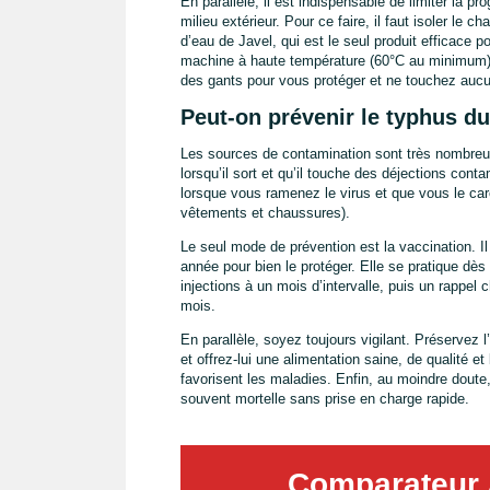
En parallèle, il est indispensable de limiter la pr
milieu extérieur. Pour ce faire, il faut isoler le 
d’eau de Javel, qui est le seul produit efficace p
machine à haute température (60°C au minimum). 
des gants pour vous protéger et ne touchez aucun
Peut-on prévenir le typhus du
Les sources de contamination sont très nombreus
lorsqu’il sort et qu’il touche des déjections cont
lorsque vous ramenez le virus et que vous le car
vêtements et chaussures).
Le seul mode de prévention est la vaccination. I
année pour bien le protéger. Elle se pratique dès
injections à un mois d’intervalle, puis un rappel
mois.
En parallèle, soyez toujours vigilant. Préservez l
et offrez-lui une alimentation saine, de qualité et
favorisent les maladies. Enfin, au moindre doute,
souvent mortelle sans prise en charge rapide.
Comparateur