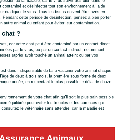
ogression de la maladie, car le virus survit très bien dans le
chat contaminé et désinfecter tout son environnement à l’aide
our éradiquer le virus. Tous les tissus doivent être lavés en
Pendant cette période de désinfection, pensez à bien porter
 autre animal ou enfant pour éviter leur contamination.
 chat ?
es, car votre chat peut être contaminé par un contact direct
aminées par le virus, ou par un contact indirect, notamment
essez (après avoir touché un animal atteint ou par vos
l est donc indispensable de faire vacciner votre animal chaque
 l’âge de deux à trois mois, la première sous forme de deux
 chaque année, en respectant le plus possible le délai de douze
’environnement de votre chat afin qu’il soit le plus sain possible
 bien équilibrée pour éviter les troubles et les carences qui
 consultez le vétérinaire sans attendre, car la maladie est
 Assurance Animaux