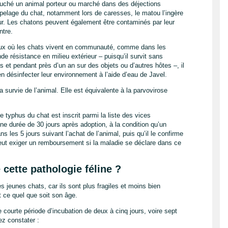
touché un animal porteur ou marché dans des déjections
pelage du chat, notamment lors de caresses, le matou l’ingère
 tour. Les chatons peuvent également être contaminés par leur
ntre.
ieux où les chats vivent en communauté, comme dans les
de résistance en milieu extérieur – puisqu’il survit sans
 et pendant près d’un an sur des objets ou d’autres hôtes –, il
en désinfecter leur environnement à l’aide d’eau de Javel.
 survie de l’animal. Elle est équivalente à la parvovirose
e typhus du chat est inscrit parmi la liste des vices
’une durée de 30 jours après adoption, à la condition qu’un
ns les 5 jours suivant l’achat de l’animal, puis qu’il le confirme
eut exiger un remboursement si la maladie se déclare dans ce
cette pathologie féline ?
s jeunes chats, car ils sont plus fragiles et moins bien
t ce quel que soit son âge.
ourte période d’incubation de deux à cinq jours, voire sept
ez constater :