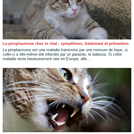
La piroplasmose chez le chat : symptômes, traitement et prévention
La piroplasmose est une maladie transmise par une morsure de tique, si
celle-ci a elle-même été infectée par un parasite, le babesia. Si cette
maladie reste heureusement rare en Europe, elle...