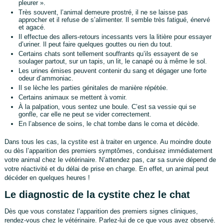
pleurer ».
Très souvent, l’animal demeure prostré, il ne se laisse pas
approcher et il refuse de s’alimenter. Il semble très fatigué, énervé
et agacé.
Il effectue des allers-retours incessants vers la litière pour essayer
d’uriner. Il peut faire quelques gouttes ou rien du tout.
Certains chats sont tellement souffrants qu’ils essayent de se
soulager partout, sur un tapis, un lit, le canapé ou à même le sol.
Les urines émises peuvent contenir du sang et dégager une forte
odeur d’ammoniac.
Il se lèche les parties génitales de manière répétée.
Certains animaux se mettent à vomir.
À la palpation, vous sentez une boule. C’est sa vessie qui se
gonfle, car elle ne peut se vider correctement.
En l’absence de soins, le chat tombe dans le coma et décède.
Dans tous les cas, la cystite est à traiter en urgence. Au moindre doute
ou dès l’apparition des premiers symptômes, conduisez immédiatement
votre animal chez le vétérinaire. N’attendez pas, car sa survie dépend de
votre réactivité et du délai de prise en charge. En effet, un animal peut
décéder en quelques heures !
Le diagnostic de la cystite chez le chat
Dès que vous constatez l’apparition des premiers signes cliniques,
rendez-vous chez le vétérinaire. Parlez-lui de ce que vous avez observé.