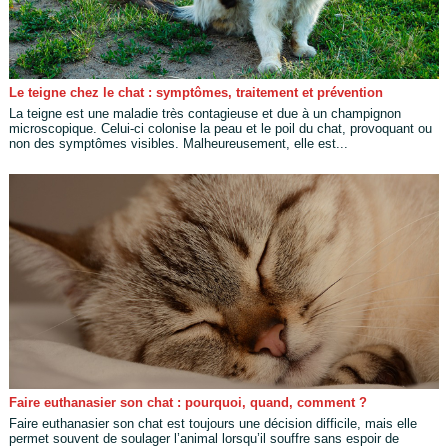
Le teigne chez le chat : symptômes, traitement et prévention
La teigne est une maladie très contagieuse et due à un champignon
microscopique. Celui-ci colonise la peau et le poil du chat, provoquant ou
non des symptômes visibles. Malheureusement, elle est...
Faire euthanasier son chat : pourquoi, quand, comment ?
Faire euthanasier son chat est toujours une décision difficile, mais elle
permet souvent de soulager l’animal lorsqu’il souffre sans espoir de