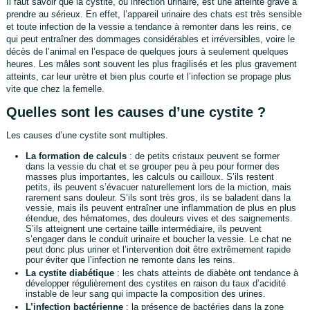
Il faut savoir que la cystite, ou infection urinaire, est une atteinte grave à
prendre au sérieux. En effet, l’appareil urinaire des chats est très sensible
et toute infection de la vessie a tendance à remonter dans les reins, ce
qui peut entraîner des dommages considérables et irréversibles, voire le
décès de l’animal en l’espace de quelques jours à seulement quelques
heures. Les mâles sont souvent les plus fragilisés et les plus gravement
atteints, car leur urètre et bien plus courte et l’infection se propage plus
vite que chez la femelle.
Quelles sont les causes d’une cystite ?
Les causes d’une cystite sont multiples.
La formation de calculs
: de petits cristaux peuvent se former
dans la vessie du chat et se grouper peu à peu pour former des
masses plus importantes, les calculs ou cailloux. S’ils restent
petits, ils peuvent s’évacuer naturellement lors de la miction, mais
rarement sans douleur. S’ils sont très gros, ils se baladent dans la
vessie, mais ils peuvent entraîner une inflammation de plus en plus
étendue, des hématomes, des douleurs vives et des saignements.
S’ils atteignent une certaine taille intermédiaire, ils peuvent
s’engager dans le conduit urinaire et boucher la vessie. Le chat ne
peut donc plus uriner et l’intervention doit être extrêmement rapide
pour éviter que l’infection ne remonte dans les reins.
La cystite diabétique
: les chats atteints de diabète ont tendance à
développer régulièrement des cystites en raison du taux d’acidité
instable de leur sang qui impacte la composition des urines.
L’infection
bactérienne
: la présence de bactéries dans la zone