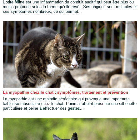
L’otite féline est une inflammation du conduit auditif qui peut être plus ou
moins profonde selon la forme qu’elle revêt. Ses origines sont multiples et
ses symptômes nombreux, ce qui permet...
La myopathie chez le chat : symptômes, traitement et prévention
La myopathie est une maladie héréditaire qui provoque une importante
faiblesse musculaire chez le chat. L’animal atteint présente une silhouette
particulière et peine à effectuer des gestes...