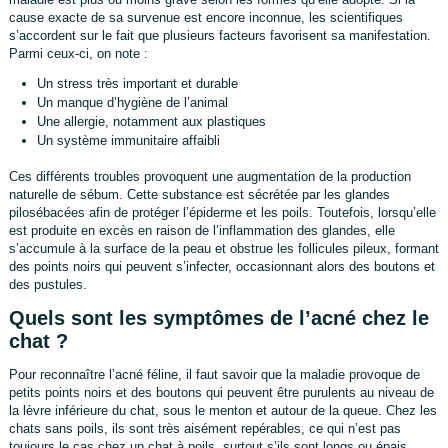
cause exacte de sa survenue est encore inconnue, les scientifiques
s’accordent sur le fait que plusieurs facteurs favorisent sa manifestation.
Parmi ceux-ci, on note :
Un stress très important et durable
Un manque d’hygiène de l’animal
Une allergie, notamment aux plastiques
Un système immunitaire affaibli
Ces différents troubles provoquent une augmentation de la production
naturelle de sébum. Cette substance est sécrétée par les glandes
pilosébacées afin de protéger l’épiderme et les poils. Toutefois, lorsqu’elle
est produite en excès en raison de l’inflammation des glandes, elle
s’accumule à la surface de la peau et obstrue les follicules pileux, formant
des points noirs qui peuvent s’infecter, occasionnant alors des boutons et
des pustules.
Quels sont les symptômes de l’acné chez le
chat ?
Pour reconnaître l’acné féline, il faut savoir que la maladie provoque de
petits points noirs et des boutons qui peuvent être purulents au niveau de
la lèvre inférieure du chat, sous le menton et autour de la queue. Chez les
chats sans poils, ils sont très aisément repérables, ce qui n’est pas
toujours le cas chez un chat à poils, surtout s’ils sont longs ou épais.