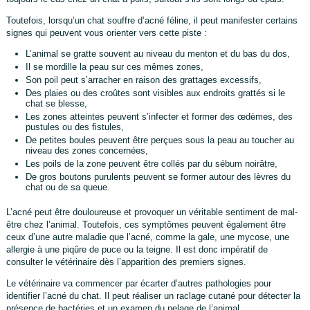
Toutefois, lorsqu’un chat souffre d’acné féline, il peut manifester certains
signes qui peuvent vous orienter vers cette piste :
L’animal se gratte souvent au niveau du menton et du bas du dos,
Il se mordille la peau sur ces mêmes zones,
Son poil peut s’arracher en raison des grattages excessifs,
Des plaies ou des croûtes sont visibles aux endroits grattés si le
chat se blesse,
Les zones atteintes peuvent s’infecter et former des œdèmes, des
pustules ou des fistules,
De petites boules peuvent être perçues sous la peau au toucher au
niveau des zones concernées,
Les poils de la zone peuvent être collés par du sébum noirâtre,
De gros boutons purulents peuvent se former autour des lèvres du
chat ou de sa queue.
L’acné peut être douloureuse et provoquer un véritable sentiment de mal-
être chez l’animal. Toutefois, ces symptômes peuvent également être
ceux d’une autre maladie que l’acné, comme la gale, une mycose, une
allergie à une piqûre de puce ou la teigne. Il est donc impératif de
consulter le vétérinaire dès l’apparition des premiers signes.
Le vétérinaire va commencer par écarter d’autres pathologies pour
identifier l’acné du chat. Il peut réaliser un raclage cutané pour détecter la
présence de bactéries et un examen du pelage de l’animal.