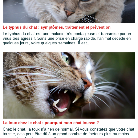
Le typhus du chat : symptômes, traitement et prévention
Le typhus du chat est une maladie très contagieuse et transmise par un
virus très agressif. Sans une prise en charge rapide, l’animal décède en
quelques jours, voire quelques semaines. Il est...
La toux chez le chat : pourquoi mon chat tousse ?
Chez le chat, la toux n’a rien de normal. Si vous constatez que votre chat
tousse, cela peut être dû à un grand nombre de facteurs plus ou moins