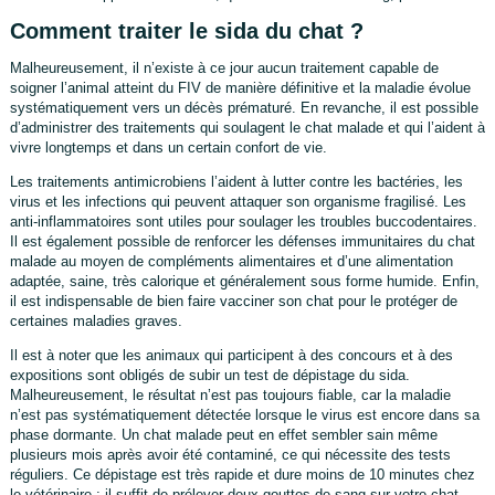
Comment traiter le sida du chat ?
Malheureusement, il n’existe à ce jour aucun traitement capable de
soigner l’animal atteint du FIV de manière définitive et la maladie évolue
systématiquement vers un décès prématuré. En revanche, il est possible
d’administrer des traitements qui soulagent le chat malade et qui l’aident à
vivre longtemps et dans un certain confort de vie.
Les traitements antimicrobiens l’aident à lutter contre les bactéries, les
virus et les infections qui peuvent attaquer son organisme fragilisé. Les
anti-inflammatoires sont utiles pour soulager les troubles buccodentaires.
Il est également possible de renforcer les défenses immunitaires du chat
malade au moyen de compléments alimentaires et d’une alimentation
adaptée, saine, très calorique et généralement sous forme humide. Enfin,
il est indispensable de bien faire vacciner son chat pour le protéger de
certaines maladies graves.
Il est à noter que les animaux qui participent à des concours et à des
expositions sont obligés de subir un test de dépistage du sida.
Malheureusement, le résultat n’est pas toujours fiable, car la maladie
n’est pas systématiquement détectée lorsque le virus est encore dans sa
phase dormante. Un chat malade peut en effet sembler sain même
plusieurs mois après avoir été contaminé, ce qui nécessite des tests
réguliers. Ce dépistage est très rapide et dure moins de 10 minutes chez
le vétérinaire ; il suffit de prélever deux gouttes de sang sur votre chat