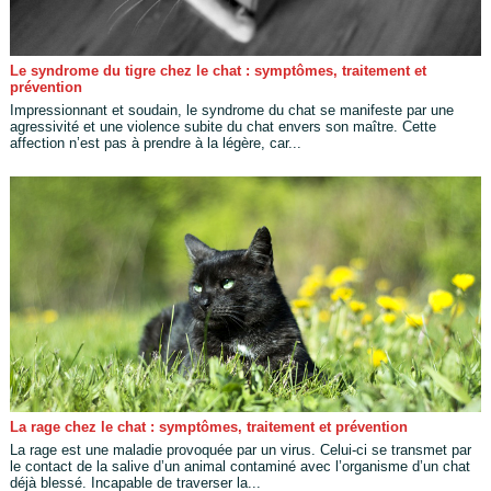
Le syndrome du tigre chez le chat : symptômes, traitement et
prévention
Impressionnant et soudain, le syndrome du chat se manifeste par une
agressivité et une violence subite du chat envers son maître. Cette
affection n’est pas à prendre à la légère, car...
La rage chez le chat : symptômes, traitement et prévention
La rage est une maladie provoquée par un virus. Celui-ci se transmet par
le contact de la salive d’un animal contaminé avec l’organisme d’un chat
déjà blessé. Incapable de traverser la...