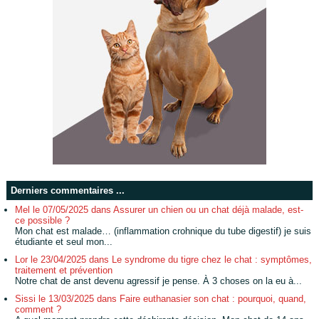
Derniers commentaires ...
Mel le 07/05/2025 dans Assurer un chien ou un chat déjà malade, est-
ce possible ?
Mon chat est malade… (inflammation crohnique du tube digestif) je suis
étudiante et seul mon...
Lor le 23/04/2025 dans Le syndrome du tigre chez le chat : symptômes,
traitement et prévention
Notre chat de anst devenu agressif je pense. À 3 choses on la eu à...
Sissi le 13/03/2025 dans Faire euthanasier son chat : pourquoi, quand,
comment ?