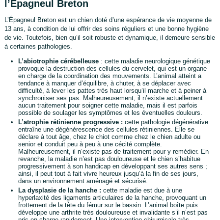
l’Épagneul Breton
L’Épagneul Breton est un chien doté d’une espérance de vie moyenne de
13 ans, à condition de lui offrir des soins réguliers et une bonne hygiène
de vie. Toutefois, bien qu’il soit robuste et dynamique, il demeure sensible
à certaines pathologies.
L’abiotrophie cérébelleuse
: cette maladie neurologique génétique
provoque la destruction des cellules du cervelet, qui est un organe
en charge de la coordination des mouvements. L’animal atteint a
tendance à manquer d’équilibre, à chuter, à se déplacer avec
difficulté, à lever les pattes très haut lorsqu’il marche et à peiner à
synchroniser ses pas. Malheureusement, il n’existe actuellement
aucun traitement pour soigner cette maladie, mais il est parfois
possible de soulager les symptômes et les éventuelles douleurs.
L’atrophie rétinienne progressive :
cette pathologie dégénérative
entraîne une dégénérescence des cellules rétiniennes. Elle se
déclare à tout âge, chez le chiot comme chez le chien adulte ou
senior et conduit peu à peu à une cécité complète.
Malheureusement, il n’existe pas de traitement pour y remédier. En
revanche, la maladie n’est pas douloureuse et le chien s’habitue
progressivement à son handicap en développant ses autres sens ;
ainsi, il peut tout à fait vivre heureux jusqu’à la fin de ses jours,
dans un environnement aménagé et sécurisé.
La dysplasie de la hanche :
cette maladie est due à une
hyperlaxité des ligaments articulaires de la hanche, provoquant un
frottement de la tête du fémur sur le bassin. L’animal boîte puis
développe une arthrite très douloureuse et invalidante s’il n’est pas
pris en charge rapidement. Une intervention chirurgicale très