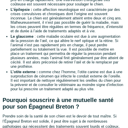
coûteuse est souvent nécessaire pour soulager le chien.
L’épilepsie :
cette affection neurologique est caractérisée par des
crises convulsives et chroniques dont l’origine est souvent
inconnue. Le chien est généralement atteint entre deux et cinq ans.
Malheureusement, il n’est pas possible de guérir la maladie, mais
les crises peuvent être régulées en termes de fréquence, d’intensité
et de durée à l’aide de traitements adaptés et à vie.
Le glaucome
: cette maladie oculaire est due à une augmentation
de la pression de l’œil, ce qui altère le nerf optique et la rétine. Si
l’animal n’est pas rapidement pris en charge, il peut perdre
partiellement ou totalement la vue. Il est possible de mettre en
place un traitement qui permettra de réguler la pression pendant
plusieurs années, mais l’animal finit généralement par être atteint de
cécité. Il est alors préconisé de retirer l’œil et de le remplacer par
une prothèse.
L’otite externe :
comme chez l’homme, l’otite canine est due à une
surproduction de cérumen qui infecte le conduit externe de l’oreille.
Il est important de nettoyer régulièrement les oreilles du chien pour
la prévenir et de consulter le vétérinaire au moindre signe d’infection
pour lui prescrire un traitement adapté au plus vite.
Pourquoi souscrire à une mutuelle santé
pour son Épagneul Breton ?
Prendre soin de la santé de son chien est le devoir de tout maître. Si
l’Épagneul Breton est solide, il peut être sujet à de nombreuses
pathologies qui nécessitent des traitements souvent lourds et coûteux,