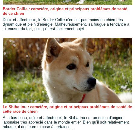
Border Collie : caractère, origine et principaux problèmes de santé
de ce chien
Doux et affectueux, le Border Collie n’en est pas moins un chien très
dynamique et plein d’énergie. Malheureusement, sa fougue a tendance à
lui causer du tort, puisqu’il est facilement sujet...
Le Shiba Inu : caractère, origine et principaux problèmes de santé de
cette race de chien
À la fois beau, drôle et affectueux, le Shiba Inu est un chien d’origine
japonaise très apprécié dans le monde entier. Bien qu’il soit relativement
robuste, il demeure exposé à certaines...