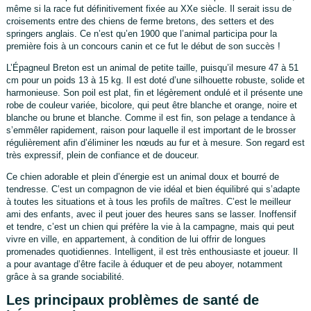
même si la race fut définitivement fixée au XXe siècle. Il serait issu de
croisements entre des chiens de ferme bretons, des setters et des
springers anglais. Ce n’est qu’en 1900 que l’animal participa pour la
première fois à un concours canin et ce fut le début de son succès !
L’Épagneul Breton est un animal de petite taille, puisqu’il mesure 47 à 51
cm pour un poids 13 à 15 kg. Il est doté d’une silhouette robuste, solide et
harmonieuse. Son poil est plat, fin et légèrement ondulé et il présente une
robe de couleur variée, bicolore, qui peut être blanche et orange, noire et
blanche ou brune et blanche. Comme il est fin, son pelage a tendance à
s’emmêler rapidement, raison pour laquelle il est important de le brosser
régulièrement afin d’éliminer les nœuds au fur et à mesure. Son regard est
très expressif, plein de confiance et de douceur.
Ce chien adorable et plein d’énergie est un animal doux et bourré de
tendresse. C’est un compagnon de vie idéal et bien équilibré qui s’adapte
à toutes les situations et à tous les profils de maîtres. C’est le meilleur
ami des enfants, avec il peut jouer des heures sans se lasser. Inoffensif
et tendre, c’est un chien qui préfère la vie à la campagne, mais qui peut
vivre en ville, en appartement, à condition de lui offrir de longues
promenades quotidiennes. Intelligent, il est très enthousiaste et joueur. Il
a pour avantage d’être facile à éduquer et de peu aboyer, notamment
grâce à sa grande sociabilité.
Les principaux problèmes de santé de