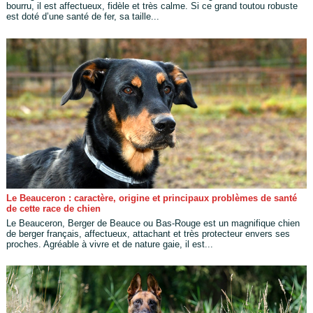
bourru, il est affectueux, fidèle et très calme. Si ce grand toutou robuste
est doté d’une santé de fer, sa taille...
Le Beauceron : caractère, origine et principaux problèmes de santé
de cette race de chien
Le Beauceron, Berger de Beauce ou Bas-Rouge est un magnifique chien
de berger français, affectueux, attachant et très protecteur envers ses
proches. Agréable à vivre et de nature gaie, il est...