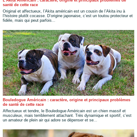
L’Akita Américain : caractère, origine et principaux problèmes de
santé de cette race
Original et affectueux, l’Akita américain est un cousin de l’Akita inu à
l’histoire plutôt cocasse. D’origine japonaise, c’est un toutou protecteur et
fidèle, mais qui peut parfois...
Bouledogue Américain : caractère, origine et principaux problèmes
de santé de cette race
Affectueux et tendre, le Bouledogue Américain est un chien massif et
musculeux, mais terriblement attachant. Très dynamique et sportif, c’est
un amateur de plein air qui adore se dépenser et se...