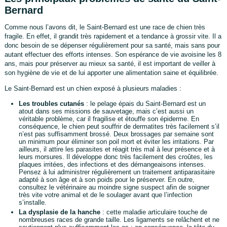
Bernard
Comme nous l’avons dit, le Saint-Bernard est une race de chien très
fragile. En effet, il grandit très rapidement et a tendance à grossir vite. Il a
donc besoin de se dépenser régulièrement pour sa santé, mais sans pour
autant effectuer des efforts intenses. Son espérance de vie avoisine les 8
ans, mais pour préserver au mieux sa santé, il est important de veiller à
son hygiène de vie et de lui apporter une alimentation saine et équilibrée.
Le Saint-Bernard est un chien exposé à plusieurs maladies :
Les troubles cutanés
: le pelage épais du Saint-Bernard est un
atout dans ses missions de sauvetage, mais c’est aussi un
véritable problème, car il fragilise et étouffe son épiderme. En
conséquence, le chien peut souffrir de dermatites très facilement s’il
n’est pas suffisamment brossé. Deux brossages par semaine sont
un minimum pour éliminer son poil mort et éviter les irritations. Par
ailleurs, il attire les parasites et réagit très mal à leur présence et à
leurs morsures. Il développe donc très facilement des croûtes, les
plaques irritées, des infections et des démangeaisons intenses.
Pensez à lui administrer régulièrement un traitement antiparasitaire
adapté à son âge et à son poids pour le préserver. En outre,
consultez le vétérinaire au moindre signe suspect afin de soigner
très vite votre animal et de le soulager avant que l’infection
s’installe.
La dysplasie de la hanche
: cette maladie articulaire touche de
nombreuses races de grande taille. Les ligaments se relâchent et ne