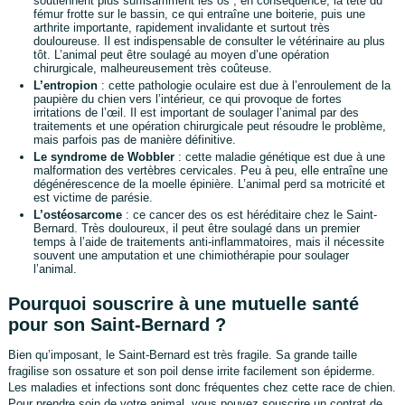
soutiennent plus suffisamment les os ; en conséquence, la tête du
fémur frotte sur le bassin, ce qui entraîne une boiterie, puis une
arthrite importante, rapidement invalidante et surtout très
douloureuse. Il est indispensable de consulter le vétérinaire au plus
tôt. L’animal peut être soulagé au moyen d’une opération
chirurgicale, malheureusement très coûteuse.
L’entropion
: cette pathologie oculaire est due à l’enroulement de la
paupière du chien vers l’intérieur, ce qui provoque de fortes
irritations de l’œil. Il est important de soulager l’animal par des
traitements et une opération chirurgicale peut résoudre le problème,
mais parfois pas de manière définitive.
Le syndrome de Wobbler
: cette maladie génétique est due à une
malformation des vertèbres cervicales. Peu à peu, elle entraîne une
dégénérescence de la moelle épinière. L’animal perd sa motricité et
est victime de parésie.
L’ostéosarcome
: ce cancer des os est héréditaire chez le Saint-
Bernard. Très douloureux, il peut être soulagé dans un premier
temps à l’aide de traitements anti-inflammatoires, mais il nécessite
souvent une amputation et une chimiothérapie pour soulager
l’animal.
Pourquoi souscrire à une mutuelle santé
pour son Saint-Bernard ?
Bien qu’imposant, le Saint-Bernard est très fragile. Sa grande taille
fragilise son ossature et son poil dense irrite facilement son épiderme.
Les maladies et infections sont donc fréquentes chez cette race de chien.
Pour prendre soin de votre animal, vous pouvez souscrire un contrat de