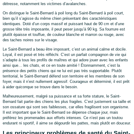
détresse, notamment les victimes d’avalanches.
On distingue le Saint-Bernard à poil long du Saint-Bernard à poil court,
bien qu’il s’agisse du même chien présentant des caractéristiques
identiques. Doté d’un corps massif et puissant haut de 90 cm et d’une
grosse tête très imposante, il peut peser jusqu’à 90 kg. Sa fourrure est
plutôt épaisse et touffue, de couleur blanche et marron ou rouge, avec
des taches noires sur le visage.
Le Saint-Bernard a beau être imposant, c’est un animal calme et docile.
Loyal, il est posé et très réfléchi. C’est un parfait compagnon de vie qui
s’adapte à tous les profils de maîtres et qui adore jouer avec les enfants
ainsi que… les chats, et ce en toute amitié ! Étonnamment, c’est la
présence des petits chiens qui ne lui est pas très supportable. Plutôt
territorial, le Saint-Bernard défend son territoire et les membres de son
foyer, mais il n’est nullement agressif. Courageux et déterminé, il est prêt
à aider quiconque se trouve dans le besoin.
Malheureusement, malgré sa puissance et sa forte stature, le Saint-
Bernard fait partie des chiens les plus fragiles. C’est justement sa taille et
son ossature qui sont ses faiblesses, car elles fragilisent son organisme.
Il est important que le Saint-Bernard se dépense chaque jour, mais
préférez les promenades aux efforts intenses. Ce n’est pas un toutou
endurant ni sportif, il aime se dégourdir les pattes, mais plutôt en douceur.
Les principaux problèmes de santé du Saint-