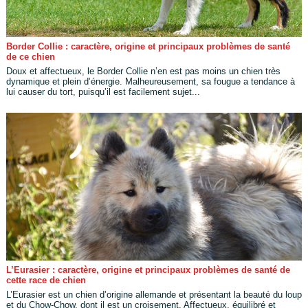
Border Collie : caractère, origine et principaux problèmes de santé
de ce chien
Doux et affectueux, le Border Collie n’en est pas moins un chien très
dynamique et plein d’énergie. Malheureusement, sa fougue a tendance à
lui causer du tort, puisqu’il est facilement sujet...
L’Eurasier : caractère, origine et principaux problèmes de santé de
cette race de chien
L’Eurasier est un chien d’origine allemande et présentant la beauté du loup
et du Chow-Chow, dont il est un croisement. Affectueux, équilibré et