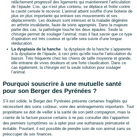
relâchement progressif des ligaments qui maintiennent l’articulation
de l’épaule. L’os, qui n’est plus contenu, se déplace et frotte contre
la cavité censée le recevoir. L’animal atteint souffre d’une boiterie de
plus en plus importante qui entrave ses mouvements et ses
déplacements. Les douleurs sont intenses et la maladie dégénère
en arthrite invalidante, faute de soins appropriés. Dans la majeure
partie des cas, la pathologie touche les deux épaules. Seule la
chirurgie permet de soulager l’animal, mais il faut savoir que ce type
d’opération est très couteux et qu’elle sera suivie d’une longue
rééducation.
La dysplasie de la hanche
: la dysplasie de la hanche s’apparente
à la dysplasie de l’épaule, à ceci près qu’elle touche l’articulation du
bassin. Très fréquente chez les chiens de taille moyenne et grande,
elle entraine de vives douleurs et une forte claudication. Dans ce
cas également, la chirurgie est la seule solution pour soulager
l’animal.
Pourquoi souscrire à une mutuelle santé
pour son Berger des Pyrénées ?
S’il est solide, le Berger des Pyrénées présente certaines fragilités qui
nécessitent des soins coûteux, voire des aménagements importants. Tout
propriétaire se doit de veiller à la santé de son petit compagnon, mais la
crainte de la facture pousse certains à ne pas consulter dès l’apparition
des premiers symptômes ou à opter pour une euthanasie prématurée et
évitable. Pourtant, il est possible de prendre soin de son animal sans se
préoccuper de ses finances.