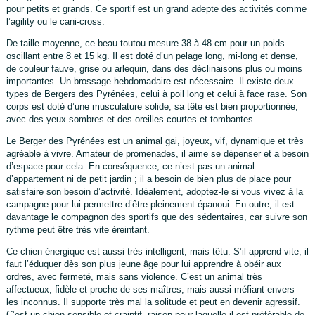
pour petits et grands. Ce sportif est un grand adepte des activités comme
l’agility ou le cani-cross.
De taille moyenne, ce beau toutou mesure 38 à 48 cm pour un poids
oscillant entre 8 et 15 kg. Il est doté d’un pelage long, mi-long et dense,
de couleur fauve, grise ou arlequin, dans des déclinaisons plus ou moins
importantes. Un brossage hebdomadaire est nécessaire. Il existe deux
types de Bergers des Pyrénées, celui à poil long et celui à face rase. Son
corps est doté d’une musculature solide, sa tête est bien proportionnée,
avec des yeux sombres et des oreilles courtes et tombantes.
Le Berger des Pyrénées est un animal gai, joyeux, vif, dynamique et très
agréable à vivre. Amateur de promenades, il aime se dépenser et a besoin
d’espace pour cela. En conséquence, ce n’est pas un animal
d’appartement ni de petit jardin ; il a besoin de bien plus de place pour
satisfaire son besoin d’activité. Idéalement, adoptez-le si vous vivez à la
campagne pour lui permettre d’être pleinement épanoui. En outre, il est
davantage le compagnon des sportifs que des sédentaires, car suivre son
rythme peut être très vite éreintant.
Ce chien énergique est aussi très intelligent, mais têtu. S’il apprend vite, il
faut l’éduquer dès son plus jeune âge pour lui apprendre à obéir aux
ordres, avec fermeté, mais sans violence. C’est un animal très
affectueux, fidèle et proche de ses maîtres, mais aussi méfiant envers
les inconnus. Il supporte très mal la solitude et peut en devenir agressif.
C’est un chien sensible et craintif, raison pour laquelle il est préférable de