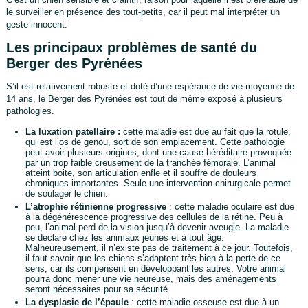
le surveiller en présence des tout-petits, car il peut mal interpréter un
geste innocent.
Les principaux problèmes de santé du
Berger des Pyrénées
S’il est relativement robuste et doté d’une espérance de vie moyenne de
14 ans, le Berger des Pyrénées est tout de même exposé à plusieurs
pathologies.
La luxation patellaire :
cette maladie est due au fait que la rotule,
qui est l’os de genou, sort de son emplacement. Cette pathologie
peut avoir plusieurs origines, dont une cause héréditaire provoquée
par un trop faible creusement de la tranchée fémorale. L’animal
atteint boite, son articulation enfle et il souffre de douleurs
chroniques importantes. Seule une intervention chirurgicale permet
de soulager le chien.
L’atrophie rétinienne progressive
: cette maladie oculaire est due
à la dégénérescence progressive des cellules de la rétine. Peu à
peu, l’animal perd de la vision jusqu’à devenir aveugle. La maladie
se déclare chez les animaux jeunes et à tout âge.
Malheureusement, il n’existe pas de traitement à ce jour. Toutefois,
il faut savoir que les chiens s’adaptent très bien à la perte de ce
sens, car ils compensent en développant les autres. Votre animal
pourra donc mener une vie heureuse, mais des aménagements
seront nécessaires pour sa sécurité.
La dysplasie de l’épaule
: cette maladie osseuse est due à un