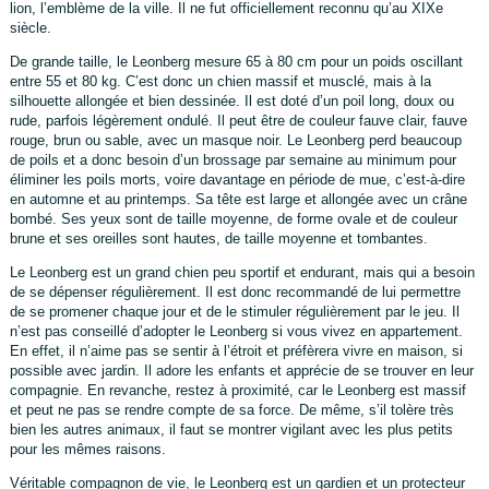
lion, l’emblème de la ville. Il ne fut officiellement reconnu qu’au XIXe
siècle.
De grande taille, le Leonberg mesure 65 à 80 cm pour un poids oscillant
entre 55 et 80 kg. C’est donc un chien massif et musclé, mais à la
silhouette allongée et bien dessinée. Il est doté d’un poil long, doux ou
rude, parfois légèrement ondulé. Il peut être de couleur fauve clair, fauve
rouge, brun ou sable, avec un masque noir. Le Leonberg perd beaucoup
de poils et a donc besoin d’un brossage par semaine au minimum pour
éliminer les poils morts, voire davantage en période de mue, c’est-à-dire
en automne et au printemps. Sa tête est large et allongée avec un crâne
bombé. Ses yeux sont de taille moyenne, de forme ovale et de couleur
brune et ses oreilles sont hautes, de taille moyenne et tombantes.
Le Leonberg est un grand chien peu sportif et endurant, mais qui a besoin
de se dépenser régulièrement. Il est donc recommandé de lui permettre
de se promener chaque jour et de le stimuler régulièrement par le jeu. Il
n’est pas conseillé d’adopter le Leonberg si vous vivez en appartement.
En effet, il n’aime pas se sentir à l’étroit et préfèrera vivre en maison, si
possible avec jardin. Il adore les enfants et apprécie de se trouver en leur
compagnie. En revanche, restez à proximité, car le Leonberg est massif
et peut ne pas se rendre compte de sa force. De même, s’il tolère très
bien les autres animaux, il faut se montrer vigilant avec les plus petits
pour les mêmes raisons.
Véritable compagnon de vie, le Leonberg est un gardien et un protecteur