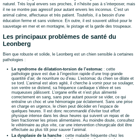
naturel. Très loyal envers ses proches, il n’hésite pas à s’interposer, mais
il ne se montre pas agressif pour autant envers les inconnus. C’est un
animal calme, affectueux et très patient. Toutefois, il a besoin d’une
éducation ferme et sans violence. En outre, il est souvent utilisé pour le
sauvetage en mer et en montagne, le pistage et la garde des troupeaux.
Les principaux problèmes de santé du
Leonberg
Bien que robuste et solide, le Leonberg est un chien sensible à certaines
pathologies :
Le syndrome de dilatation-torsion de l’estomac
: cette
pathologie grave est due à l’ingestion rapide d’une trop grande
quantité d’air, de nourriture ou d’eau. L’estomac du chien se dilate et
se tord. L’animal est alors agité, il cherche à vomir pour se soulager,
son ventre se distend, sa fréquence cardiaque s’élève et ses
muqueuses pâlissent. L’organe enfle et n’est plus alimenté
correctement en sang, sans pour autant pouvoir se vider, ce qui
entraîne un choc et une hémorragie par éclatement. Sans une prise
en charge en urgence, le chien peut décéder en l’espace de
quelques heures. Il est donc recommandé d’éviter tout effort
physique intense dans les deux heures qui suivent un repas et de
bien fractionner les prises alimentaires. Au moindre doute, consultez
le vétérinaire au plus vite, car une intervention chirurgicale doit être
effectuée au plus tôt pour sauver l’animal.
La dysplasie de la hanche
: cette maladie fréquente chez les