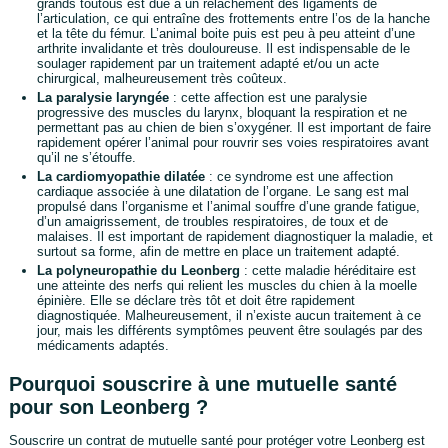
grands toutous est due à un relâchement des ligaments de
l’articulation, ce qui entraîne des frottements entre l’os de la hanche
et la tête du fémur. L’animal boite puis est peu à peu atteint d’une
arthrite invalidante et très douloureuse. Il est indispensable de le
soulager rapidement par un traitement adapté et/ou un acte
chirurgical, malheureusement très coûteux.
La paralysie laryngée
: cette affection est une paralysie
progressive des muscles du larynx, bloquant la respiration et ne
permettant pas au chien de bien s’oxygéner. Il est important de faire
rapidement opérer l’animal pour rouvrir ses voies respiratoires avant
qu’il ne s’étouffe.
La cardiomyopathie dilatée
: ce syndrome est une affection
cardiaque associée à une dilatation de l’organe. Le sang est mal
propulsé dans l’organisme et l’animal souffre d’une grande fatigue,
d’un amaigrissement, de troubles respiratoires, de toux et de
malaises. Il est important de rapidement diagnostiquer la maladie, et
surtout sa forme, afin de mettre en place un traitement adapté.
La polyneuropathie du Leonberg
: cette maladie héréditaire est
une atteinte des nerfs qui relient les muscles du chien à la moelle
épinière. Elle se déclare très tôt et doit être rapidement
diagnostiquée. Malheureusement, il n’existe aucun traitement à ce
jour, mais les différents symptômes peuvent être soulagés par des
médicaments adaptés.
Pourquoi souscrire à une mutuelle santé
pour son Leonberg ?
Souscrire un contrat de mutuelle santé pour protéger votre Leonberg est