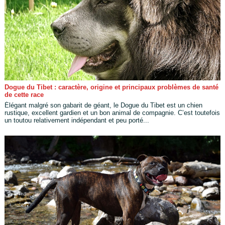
Dogue du Tibet : caractère, origine et principaux problèmes de santé
de cette race
Élégant malgré son gabarit de géant, le Dogue du Tibet est un chien
rustique, excellent gardien et un bon animal de compagnie. C’est toutefois
un toutou relativement indépendant et peu porté...