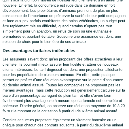
qu’il s’agit là d’un bon moyen de fidéliser leur clientèle et d’en attirer une
nouvelle. En effet, la concurrence est rude dans ce domaine en fort
développement. Les propriétaires d’animaux prennent de plus en plus
conscience de l’importance de préserver la santé de leur petit compagnon
et face aux prix parfois exorbitants des soins vétérinaires, un budget peut
être rapidement mis en difficulté, quand certains n’optent pas tout
simplement pour un abandon, un refus de soin ou une euthanasie
prématurée et pourtant évitable. Souscrire une assurance est donc une
solution de choix pour le bien-être de ses animaux.
Des avantages tarifaires indéniables
Les assureurs savent donc qu’en proposant des offres attractives à leur
clientèle, ils pourront mieux assurer leur fidélité et attirer de nouveaux
clients intéressés. Le tarif dégressif est donc une proposition alléchante
pour les propriétaires de plusieurs animaux. En effet, cette pratique
permet de profiter d’une réduction avantageuse sur la prime d’assurance
du dernier animal assuré. Toutes les compagnies ne proposent pas les
mêmes avantages, mais cette réduction est généralement calculée sur la
base d’un pourcentage au regard du plein tarif et elle s’avère bien
évidemment plus avantageuse à mesure que la formule est complète et
onéreuse. D’ordre général, on observe une réduction moyenne de 10 à 20
% sur le montant de la cotisation à partir du deuxième animal assuré.
Certains assureurs proposent également un virement bancaire ou un
chèque pour chacun des contrats souscrits, à partir du deuxième animal