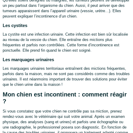
Qu’elles soient bénignes ou malignes, les tumeurs peuvent se développer
un peu partout dans l’organisme du chien. Aussi, il peut arriver que des
tumeurs apparaissent dans l’appareil urinaire (vessie, urètre…). Elles
peuvent expliquer l’incontinence d’un chien.
Les cystites
La cystite est une infection urinaire. Cette infection est bien sûr localisée
au niveau de la vessie du chien. Elle entraîne des mictions plus
fréquentes et parfois non contrôlées. Cette forme d’incontinence est
ponctuelle. Elle prend fin quand le chien est soigné.
Les marquages urinaires
Les marquages urinaires territoriaux entraînent des mictions fréquentes,
parfois dans la maison, mais ne sont pas considérés comme des troubles
urinaires. Il est néanmoins important de trouver des solutions pour éviter
que le chien urine dans la maison !
Mon chien est incontinent : comment réagir
?
Si vous constatez que votre chien ne contrôle pas sa miction, prenez
rendez-vous avec le vétérinaire qui suit votre animal. Après un examen
physique, des analyses (sang et urines) et parfois une échographie ou
une radiographie, le professionnel posera son diagnostic. En fonction de
la cause des troubles urinaires, il proposera un traitement adapté comme