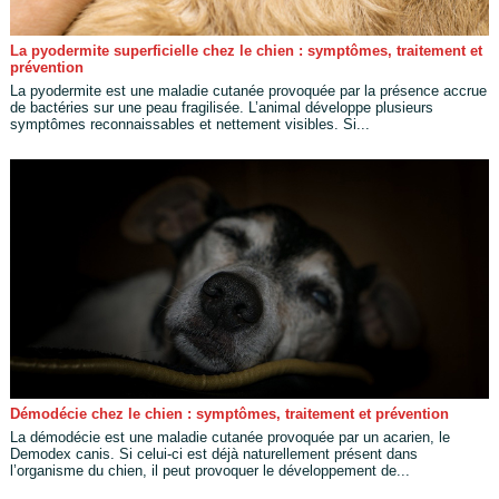
La pyodermite superficielle chez le chien : symptômes, traitement et
prévention
La pyodermite est une maladie cutanée provoquée par la présence accrue
de bactéries sur une peau fragilisée. L’animal développe plusieurs
symptômes reconnaissables et nettement visibles. Si...
Démodécie chez le chien : symptômes, traitement et prévention
La démodécie est une maladie cutanée provoquée par un acarien, le
Demodex canis. Si celui-ci est déjà naturellement présent dans
l’organisme du chien, il peut provoquer le développement de...