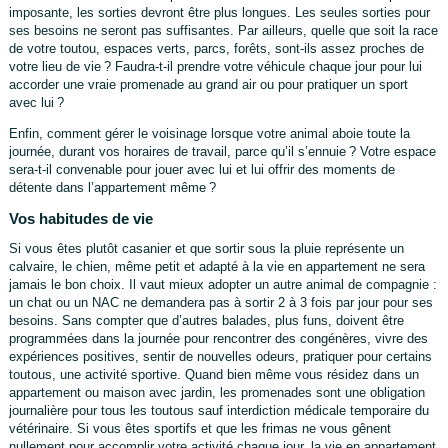
imposante, les sorties devront être plus longues. Les seules sorties pour
ses besoins ne seront pas suffisantes. Par ailleurs, quelle que soit la race
de votre toutou, espaces verts, parcs, forêts, sont-ils assez proches de
votre lieu de vie ? Faudra-t-il prendre votre véhicule chaque jour pour lui
accorder une vraie promenade au grand air ou pour pratiquer un sport
avec lui ?
Enfin, comment gérer le voisinage lorsque votre animal aboie toute la
journée, durant vos horaires de travail, parce qu’il s’ennuie ? Votre espace
sera-t-il convenable pour jouer avec lui et lui offrir des moments de
détente dans l’appartement même ?
Vos habitudes de vie
Si vous êtes plutôt casanier et que sortir sous la pluie représente un
calvaire, le chien, même petit et adapté à la vie en appartement ne sera
jamais le bon choix. Il vaut mieux adopter un autre animal de compagnie :
un chat ou un NAC ne demandera pas à sortir 2 à 3 fois par jour pour ses
besoins. Sans compter que d’autres balades, plus funs, doivent être
programmées dans la journée pour rencontrer des congénères, vivre des
expériences positives, sentir de nouvelles odeurs, pratiquer pour certains
toutous, une activité sportive. Quand bien même vous résidez dans un
appartement ou maison avec jardin, les promenades sont une obligation
journalière pour tous les toutous sauf interdiction médicale temporaire du
vétérinaire. Si vous êtes sportifs et que les frimas ne vous gênent
nullement pour accomplir votre activité chaque jour, la vie en appartement