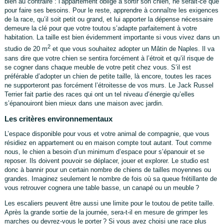
bien au contraire : l’appartement oblige à sortir son chien, ne serait-ce que
pour faire ses besoins. Pour le reste, apprendre à connaître les exigences
de la race, qu’il soit petit ou grand, et lui apporter la dépense nécessaire
demeure la clé pour que votre toutou s’adapte parfaitement à votre
habitation. La taille est bien évidemment importante si vous vivez dans un
2
studio de 20 m
et que vous souhaitez adopter un Mâtin de Naples. Il va
sans dire que votre chien se sentira forcément à l’étroit et qu’il risque de
se cogner dans chaque meuble de votre petit chez vous. S’il est
préférable d’adopter un chien de petite taille, là encore, toutes les races
ne supporteront pas forcément l’étroitesse de vos murs. Le Jack Russel
Terrier fait partie des races qui ont un tel niveau d’énergie qu’elles
s’épanouiront bien mieux dans une maison avec jardin.
Les critères environnementaux
L’espace disponible pour vous et votre animal de compagnie, que vous
résidiez en appartement ou en maison compte tout autant. Tout comme
nous, le chien a besoin d’un minimum d’espace pour s’épanouir et se
reposer. Ils doivent pouvoir se déplacer, jouer et explorer. Le studio est
donc à bannir pour un certain nombre de chiens de tailles moyennes ou
grandes. Imaginez seulement le nombre de fois où sa queue frétillante de
vous retrouver cognera une table basse, un canapé ou un meuble ?
Les escaliers peuvent être aussi une limite pour le toutou de petite taille.
Après la grande sortie de la journée, sera-t-il en mesure de grimper les
marches ou devrez-vous le porter ? Si vous avez choisi une race plus