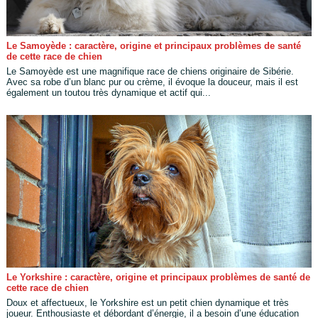
Le Samoyède : caractère, origine et principaux problèmes de santé
de cette race de chien
Le Samoyède est une magnifique race de chiens originaire de Sibérie.
Avec sa robe d’un blanc pur ou crème, il évoque la douceur, mais il est
également un toutou très dynamique et actif qui...
Le Yorkshire : caractère, origine et principaux problèmes de santé de
cette race de chien
Doux et affectueux, le Yorkshire est un petit chien dynamique et très
joueur. Enthousiaste et débordant d’énergie, il a besoin d’une éducation