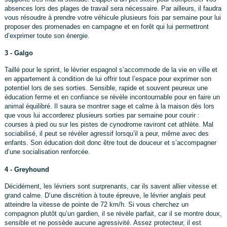
absences lors des plages de travail sera nécessaire. Par ailleurs, il faudra
vous résoudre à prendre votre véhicule plusieurs fois par semaine pour lui
proposer des promenades en campagne et en forêt qui lui permettront
d’exprimer toute son énergie.
3 - Galgo
Taillé pour le sprint, le lévrier espagnol s’accommode de la vie en ville et
en appartement à condition de lui offrir tout l’espace pour exprimer son
potentiel lors de ses sorties. Sensible, rapide et souvent peureux une
éducation ferme et en confiance se révèle incontournable pour en faire un
animal équilibré. Il saura se montrer sage et calme à la maison dès lors
que vous lui accorderez plusieurs sorties par semaine pour courir :
courses à pied ou sur les pistes de cynodrome raviront cet athlète. Mal
sociabilisé, il peut se révéler agressif lorsqu’il a peur, même avec des
enfants. Son éducation doit donc être tout de douceur et s’accompagner
d’une socialisation renforcée.
4 - Greyhound
Décidément, les lévriers sont surprenants, car ils savent allier vitesse et
grand calme. D’une discrétion à toute épreuve, le lévrier anglais peut
atteindre la vitesse de pointe de 72 km/h. Si vous cherchez un
compagnon plutôt qu’un gardien, il se révèle parfait, car il se montre doux,
sensible et ne possède aucune agressivité. Assez protecteur, il est