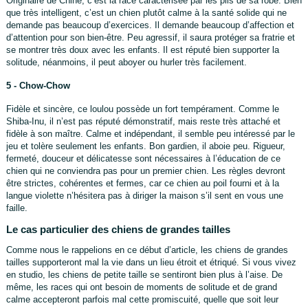
Originaire de Chine, c’est la race caractérisée par les plis de sa robe. Bien
que très intelligent, c’est un chien plutôt calme à la santé solide qui ne
demande pas beaucoup d’exercices. Il demande beaucoup d’affection et
d’attention pour son bien-être. Peu agressif, il saura protéger sa fratrie et
se montrer très doux avec les enfants. Il est réputé bien supporter la
solitude, néanmoins, il peut aboyer ou hurler très facilement.
5 - Chow-Chow
Fidèle et sincère, ce loulou possède un fort tempérament. Comme le
Shiba-Inu, il n’est pas réputé démonstratif, mais reste très attaché et
fidèle à son maître. Calme et indépendant, il semble peu intéressé par le
jeu et tolère seulement les enfants. Bon gardien, il aboie peu. Rigueur,
fermeté, douceur et délicatesse sont nécessaires à l’éducation de ce
chien qui ne conviendra pas pour un premier chien. Les règles devront
être strictes, cohérentes et fermes, car ce chien au poil fourni et à la
langue violette n’hésitera pas à diriger la maison s’il sent en vous une
faille.
Le cas particulier des chiens de grandes tailles
Comme nous le rappelions en ce début d’article, les chiens de grandes
tailles supporteront mal la vie dans un lieu étroit et étriqué. Si vous vivez
en studio, les chiens de petite taille se sentiront bien plus à l’aise. De
même, les races qui ont besoin de moments de solitude et de grand
calme accepteront parfois mal cette promiscuité, quelle que soit leur