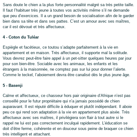
Sans doute le chien a la plus forte personnalité malgré sa très petite taille.
Il faut l’habituer très jeune à toutes vos activités même s’il ne demande
que peu d’exercices. Il a un grand besoin de socialisation afin de le garder
bien dans sa tête et dans ses pattes. C’est un amour avec ses maîtres,
car il est dévoué et très affectueux.
4 - Coton du Tuléar
Espiègle et facétieux, ce toutou s’adapte parfaitement à la vie en
appartement et en maison. Très affectueux, il supporte mal la solitude.
Vous devrez peut-être faire appel à un pet-sitter quelques heures par jour
pour son bien-être. Sociable avec les animaux, les enfants et les
étrangers à la maisonnée, ne comptez pas sur lui pour donner l’alerte.
Comme le teckel, l’aboiement devra être canalisé dès le plus jeune âge.
5 - Basenji
Calme et affectueux, ce chasseur hors pair originaire d’Afrique n’est pas
conseillé pour le futur propriétaire qui n’a jamais possédé de chien
auparavant. Il est réputé difficile à éduquer et plutôt indépendant. Il aboie
peu ce qui rend son adaptation à la vie en appartement plus aisée. Très
affectueux avec ses maîtres, il privilégiera son flair à tout autre si le
rappel ne lui est pas correctement inculqué rapidement. L’éducation se
doit d’être ferme, cohérente et en douceur sous peine de braquer ce chien
très intelligent et attachant.