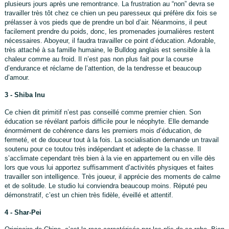
plusieurs jours après une remontrance. La frustration au “non” devra se
travailler très tôt chez ce chien un peu paresseux qui préfère dix fois se
prélasser à vos pieds que de prendre un bol d’air. Néanmoins, il peut
facilement prendre du poids, donc, les promenades journalières restent
nécessaires. Aboyeur, il faudra travailler ce point d’éducation. Adorable,
très attaché à sa famille humaine, le Bulldog anglais est sensible à la
chaleur comme au froid. Il n’est pas non plus fait pour la course
d’endurance et réclame de l’attention, de la tendresse et beaucoup
d’amour.
3 - Shiba Inu
Ce chien dit primitif n’est pas conseillé comme premier chien. Son
éducation se révélant parfois difficile pour le néophyte. Elle demande
énormément de cohérence dans les premiers mois d’éducation, de
fermeté, et de douceur tout à la fois. La socialisation demande un travail
soutenu pour ce toutou très indépendant et adepte de la chasse. Il
s’acclimate cependant très bien à la vie en appartement ou en ville dès
lors que vous lui apportez suffisamment d’activités physiques et faites
travailler son intelligence. Très joueur, il apprécie des moments de calme
et de solitude. Le studio lui conviendra beaucoup moins. Réputé peu
démonstratif, c’est un chien très fidèle, éveillé et attentif.
4 - Shar-Pei