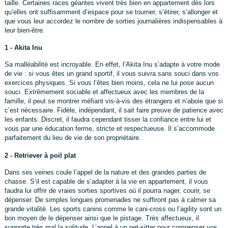
taille. Certaines races géantes vivent très bien en appartement dès lors
qu’elles ont suffisamment d’espace pour se tourner, s’étirer, s’allonger et
que vous leur accordez le nombre de sorties journalières indispensables à
leur bien-être.
1 - Akita Inu
Sa malléabilité est incroyable. En effet, l’Akita Inu s’adapte à votre mode
de vie : si vous êtes un grand sportif, il vous suivra sans souci dans vos
exercices physiques. Si vous l’êtes bien moins, cela ne lui pose aucun
souci. Extrêmement sociable et affectueux avec les membres de la
famille, il peut se montrer méfiant vis-à-vis des étrangers et n’aboie que si
c’est nécessaire. Fidèle, indépendant, il sait faire preuve de patience avec
les enfants. Discret, il faudra cependant tisser la confiance entre lui et
vous par une éducation ferme, stricte et respectueuse. Il s’accommode
parfaitement du lieu de vie de son propriétaire.
2 - Retriever à poil plat
Dans ses veines coule l’appel de la nature et des grandes parties de
chasse. S’il est capable de s’adapter à la vie en appartement, il vous
faudra lui offrir de vraies sorties sportives où il pourra nager, courir, se
dépenser. De simples longues promenades ne suffiront pas à calmer sa
grande vitalité. Les sports canins comme le cani-cross ou l’agility sont un
bon moyen de le dépenser ainsi que le pistage. Très affectueux, il
supporte très mal la solitude. L’appel à un pet-sitter pour compenser vos