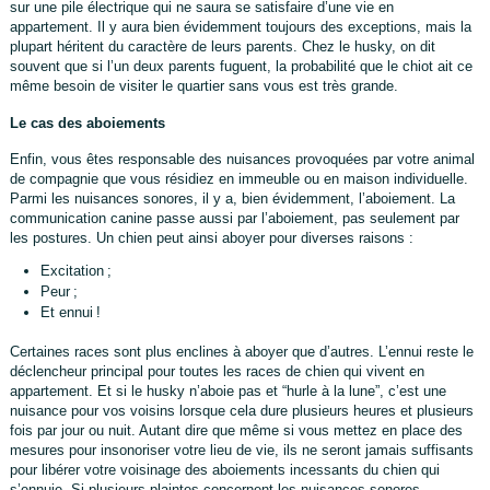
sur une pile électrique qui ne saura se satisfaire d’une vie en
appartement. Il y aura bien évidemment toujours des exceptions, mais la
plupart héritent du caractère de leurs parents. Chez le husky, on dit
souvent que si l’un deux parents fuguent, la probabilité que le chiot ait ce
même besoin de visiter le quartier sans vous est très grande.
Le cas des aboiements
Enfin, vous êtes responsable des nuisances provoquées par votre animal
de compagnie que vous résidiez en immeuble ou en maison individuelle.
Parmi les nuisances sonores, il y a, bien évidemment, l’aboiement. La
communication canine passe aussi par l’aboiement, pas seulement par
les postures. Un chien peut ainsi aboyer pour diverses raisons :
Excitation ;
Peur ;
Et ennui !
Certaines races sont plus enclines à aboyer que d’autres. L’ennui reste le
déclencheur principal pour toutes les races de chien qui vivent en
appartement. Et si le husky n’aboie pas et “hurle à la lune”, c’est une
nuisance pour vos voisins lorsque cela dure plusieurs heures et plusieurs
fois par jour ou nuit. Autant dire que même si vous mettez en place des
mesures pour insonoriser votre lieu de vie, ils ne seront jamais suffisants
pour libérer votre voisinage des aboiements incessants du chien qui
s’ennuie. Si plusieurs plaintes concernent les nuisances sonores